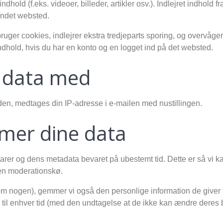
indhold (f.eks. videoer, billeder, artikler osv.). Indlejret indhol
ndet websted.
er cookies, indlejrer ekstra tredjeparts sporing, og overvåger 
indhold, hvis du har en konto og en logget ind på det websted.
e data med
en, medtages din IP-adresse i e-mailen med nustillingen.
mer dine data
tarer og dens metadata bevaret på ubestemt tid. Dette er så v
 en moderationskø.
m nogen), gemmer vi også den personlige information de giver til
on til enhver tid (med den undtagelse at de ikke kan ændre dere