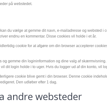
lleder på webstedet.
kan du vælge at gemme dit navn, e-mailadresse og websted i co
kriver endnu en kommentar. Disse cookies vil holde i et år.
midlertidig cookie for at afgøre om din browser accepterer cook
es og gemme din logininformation og dine valg af skærmvisning.
vil dit login holde i to uger. Hvis du logger ud af din konto, vil l
n yderligere cookie blive gemt i din browser. Denne cookie indeho
redigeret. Den udløber efter 1 dag.
fra andre websteder