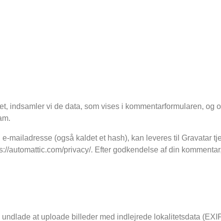
t, indsamler vi de data, som vises i kommentarformularen, og
am.
 e-mailadresse (også kaldet et hash), kan leveres til Gravatar t
ps://automattic.com/privacy/. Efter godkendelse af din kommentar, v
du undlade at uploade billeder med indlejrede lokalitetsdata (