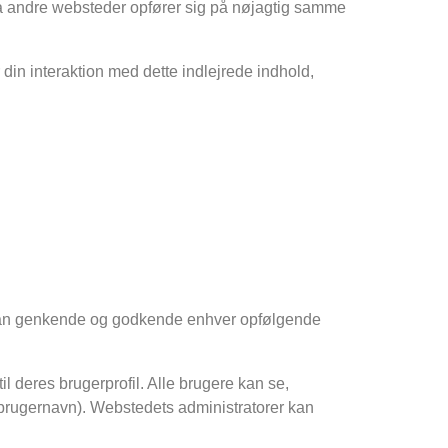
d fra andre websteder opfører sig på nøjagtig samme
din interaktion med dette indlejrede indhold,
i kan genkende og godkende enhver opfølgende
 deres brugerprofil. Alle brugere kan se,
s brugernavn). Webstedets administratorer kan