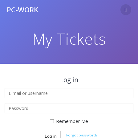
Skip
PC-WORK
to
content
My Tickets
Log in
E-
mail
or
Password
username
Remember Me
Forgot password?
Log in